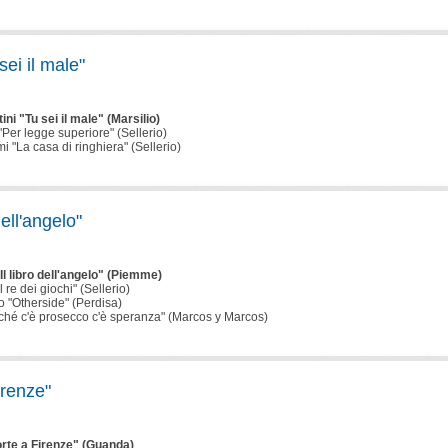
ei il male"
ni "Tu sei il male" (Marsilio)
"Per legge superiore" (Sellerio)
 "La casa di ringhiera" (Sellerio)
dell'angelo"
"Il libro dell'angelo" (Piemme)
 re dei giochi" (Sellerio)
o "Otherside" (Perdisa)
inché c'è prosecco c'è speranza" (Marcos y Marcos)
irenze"
orte a Firenze" (Guanda)