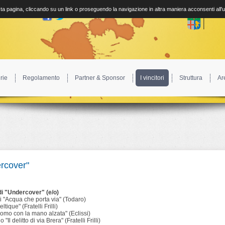
a pagina, cliccando su un link o proseguendo la navigazione in altra maniera acconsenti all'
rie
Regolamento
Partner & Sponsor
I vincitori
Struttura
Ar
rcover"
di "Undercover" (e/o)
i "Acqua che porta via" (Todaro)
tique" (Fratelli Frilli)
uomo con la mano alzata" (Eclissi)
Il delitto di via Brera" (Fratelli Frilli)