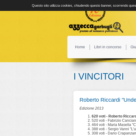
Questo sito utilizza cookies, chiudendo questo banner, scorrendo quest
Home
Libri in concorso
Giu
I VINCITORI
Roberto Riccardi "Unde
Edizione 2013
620 voti - Roberto Riccar
520 voti - Fabrizio Cancian
464 voti - Maria Masella "Cel
388 voti - Sergio Vanni "L'
308 voti - Dario Crapanzano "