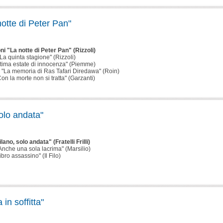
notte di Peter Pan"
ni "La notte di Peter Pan" (Rizzoli)
"La quinta stagione" (Rizzoli)
'ultima estate di innocenza" (Piemme)
 "La memoria di Ras Tafari Diredawa" (Roin)
on la morte non si tratta" (Garzanti)
olo andata"
ano, solo andata" (Fratelli Frilli)
Anche una sola lacrima" (Marsilio)
bro assassino" (Il Filo)
in soffitta"