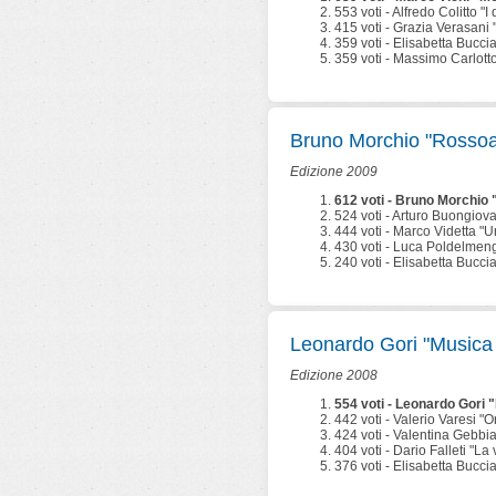
553 voti - Alfredo Colitto "
415 voti - Grazia Verasani "
359 voti - Elisabetta Buccia
359 voti - Massimo Carlotto
Bruno Morchio "Rosso
Edizione 2009
612 voti - Bruno Morchio
524 voti - Arturo Buongiova
444 voti - Marco Videtta "Un
430 voti - Luca Poldelmeng
240 voti - Elisabetta Bucci
Leonardo Gori "Musica
Edizione 2008
554 voti - Leonardo Gori
442 voti - Valerio Varesi "O
424 voti - Valentina Gebbi
404 voti - Dario Falleti "La v
376 voti - Elisabetta Buccia