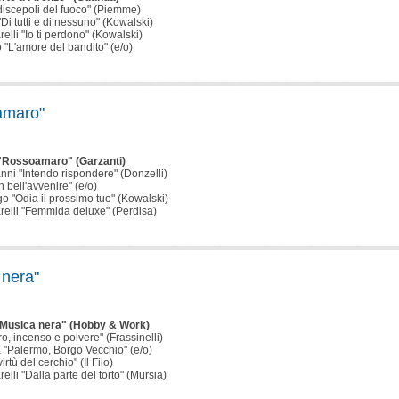
I discepoli del fuoco" (Piemme)
Di tutti e di nessuno" (Kowalski)
relli "Io ti perdono" (Kowalski)
 "L'amore del bandito" (e/o)
amaro"
 "Rossoamaro" (Garzanti)
nni "Intendo rispondere" (Donzelli)
 bell'avvenire" (e/o)
o "Odia il prossimo tuo" (Kowalski)
arelli "Femmida deluxe" (Perdisa)
 nera"
 "Musica nera" (Hobby & Work)
ro, incenso e polvere" (Frassinelli)
a "Palermo, Borgo Vecchio" (e/o)
irtù del cerchio" (Il Filo)
relli "Dalla parte del torto" (Mursia)