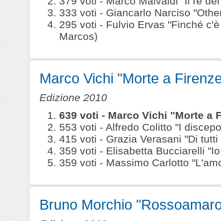
379 voti - Marco Malvaldi "Il re dei 
333 voti - Giancarlo Narciso "Othe
295 voti - Fulvio Ervas "Finché c'
Marcos)
Marco Vichi "Morte a Firenze
Edizione 2010
639 voti - Marco Vichi "Morte a 
553 voti - Alfredo Colitto "I disce
415 voti - Grazia Verasani "Di tutt
359 voti - Elisabetta Bucciarelli "I
359 voti - Massimo Carlotto "L'amo
Bruno Morchio "Rossoamaro