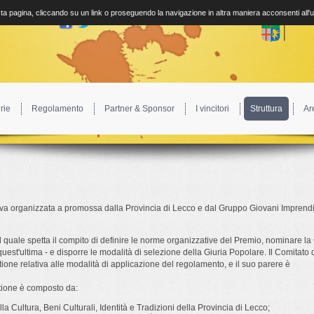
a pagina, cliccando su un link o proseguendo la navigazione in altra maniera acconsenti all'
rie
Regolamento
Partner & Sponsor
I vincitori
Struttura
Ar
tiva organizzata a promossa dalla Provincia di Lecco e dal Gruppo Giovani Imprendit
 quale spetta il compito di definire le norme organizzative del Premio, nominare la 
 quest'ultima - e disporre le modalità di selezione della Giuria Popolare. Il Comitato 
tione relativa alle modalità di applicazione del regolamento, e il suo parere è
stione è composto da:
la Cultura, Beni Culturali, Identità e Tradizioni della Provincia di Lecco;