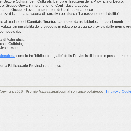
el Settore Cultura, Beni Culturali, Identità e Tradizioni della Provincia di Lecco;
 del Gruppo Giovani Imprenditori di Confindustria Lecco;
nte del Gruppo Giovani Imprenditori di Confindustria Lecco;
ganizzatrice della rassegna di narrativa poliziesca "
La passione per il delitto".
e al giudizio del
Comitato Tecnico
, composto da tre bibliotecari appartenenti a bi
 valuta l'ammissibilità delle suddette in relazione a quanto previsto dalle norme or
 composto da:
ica di Valmadrera;
ica di Galbiate;
vica di Merate.
almadrera
sono le tre "biblioteche gialle" della Provincia di Lecco, e possiedono tutti 
tema Bibliotecario Provinciale di Lecco.
opyright 2026 -
Premio Azzeccagarbugli al romanzo poliziesco
-
Privacy e Cook