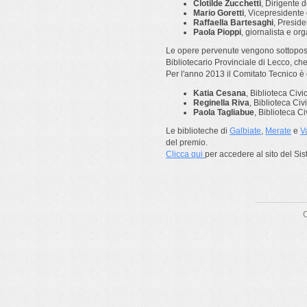
Clotilde Zucchetti
, Dirigente d
Mario Goretti
, Vicepresidente
Raffaella Bartesaghi
, Preside
Paola Pioppi
, giornalista e or
Le opere pervenute vengono sottopost
Bibliotecario Provinciale di Lecco, che
Per l'anno 2013 il Comitato Tecnico è
Katia Cesana
, Biblioteca Civ
Reginella Riva
, Biblioteca Civ
Paola Tagliabue
, Biblioteca Ci
Le biblioteche di
Galbiate
,
Merate
e
V
del premio.
Clicca qui
per accedere al sito del Sis
C