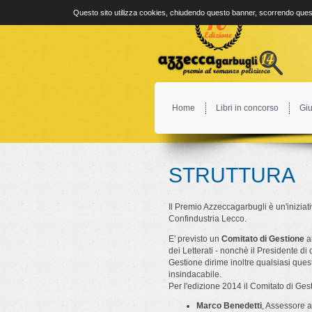
Questo sito utilizza cookies, chiudendo questo banner, scorrendo quest
Home
Libri in concorso
Giu
STRUTTURA
Il Premio Azzeccagarbugli è un'inizia
Confindustria Lecco.
E' previsto un
Comitato di Gestione
al
dei Letterati - nonchè il Presidente di
Gestione dirime inoltre qualsiasi ques
insindacabile.
Per l'edizione 2014 il Comitato di Ge
Marco Benedetti
, Assessore al