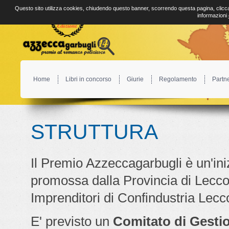
Questo sito utilizza cookies, chiudendo questo banner, scorrendo questa pagina, clicca
informazioni
Home
Libri in concorso
Giurie
Regolamento
Partn
STRUTTURA
Il Premio Azzeccagarbugli è un'ini
promossa dalla Provincia di Lecc
Imprenditori di Confindustria Lecc
E' previsto un
Comitato di Gesti