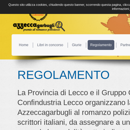
Questo sito utilizza cookies, chiudendo questo banner, scorrendo questa pagina, clicca
informazioni
Home
Libri in concorso
Giurie
Regolamento
Partn
REGOLAMENTO
La Provincia di Lecco e il Gruppo 
Confindustria Lecco organizzano l
Azzeccagarbugli al romanzo polizie
scrittori italiani, da assegnare a u