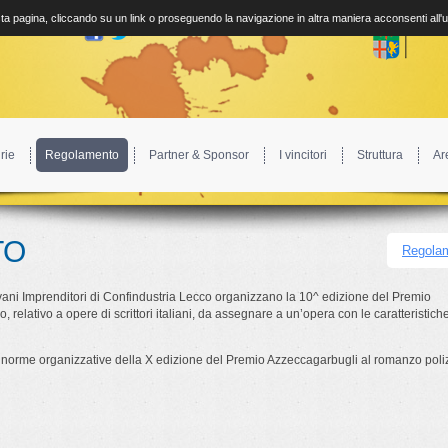
a pagina, cliccando su un link o proseguendo la navigazione in altra maniera acconsenti all'
rie
Regolamento
Partner & Sponsor
I vincitori
Struttura
Ar
TO
Regolam
vani Imprenditori di Confindustria Lecco organizzano la 10^ edizione del Premio
 relativo a opere di scrittori italiani, da assegnare a un’opera con le caratteristic
 le norme organizzative della X edizione del Premio Azzeccagarbugli al romanzo poli