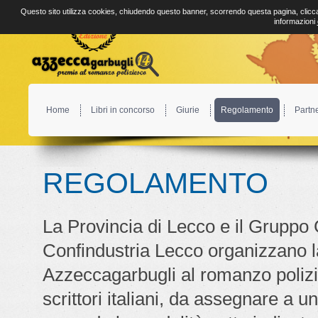
Questo sito utilizza cookies, chiudendo questo banner, scorrendo questa pagina, clicca
informazioni
Home
Libri in concorso
Giurie
Regolamento
Partn
REGOLAMENTO
La Provincia di Lecco e il Gruppo 
Confindustria Lecco organizzano l
Azzeccagarbugli al romanzo polizie
scrittori italiani, da assegnare a u