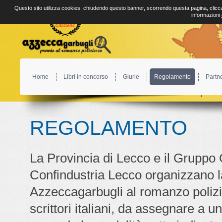
Questo sito utilizza cookies, chiudendo questo banner, scorrendo questa pagina, clicca
informazioni
Home
Libri in concorso
Giurie
Regolamento
Partn
REGOLAMENTO
La Provincia di Lecco e il Gruppo 
Confindustria Lecco organizzano l
Azzeccagarbugli al romanzo polizie
scrittori italiani, da assegnare a u