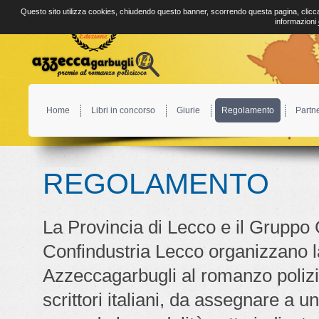
Questo sito utilizza cookies, chiudendo questo banner, scorrendo questa pagina, clicca
informazioni
Home
Libri in concorso
Giurie
Regolamento
Partn
REGOLAMENTO
La Provincia di Lecco e il Gruppo 
Confindustria Lecco organizzano l
Azzeccagarbugli al romanzo polizie
scrittori italiani, da assegnare a u