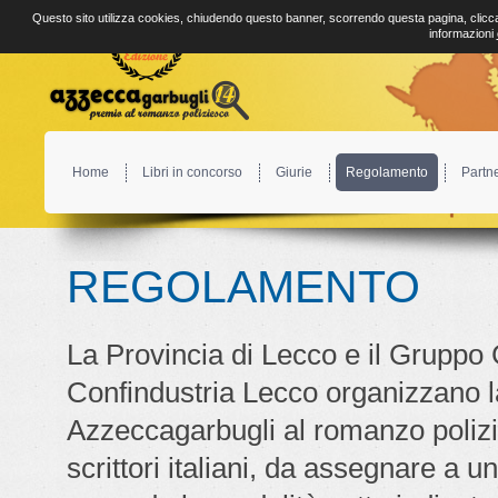
Questo sito utilizza cookies, chiudendo questo banner, scorrendo questa pagina, clicca
informazioni
Home
Libri in concorso
Giurie
Regolamento
Partn
REGOLAMENTO
La Provincia di Lecco e il Gruppo 
Confindustria Lecco organizzano l
Azzeccagarbugli al romanzo polizie
scrittori italiani, da assegnare a u