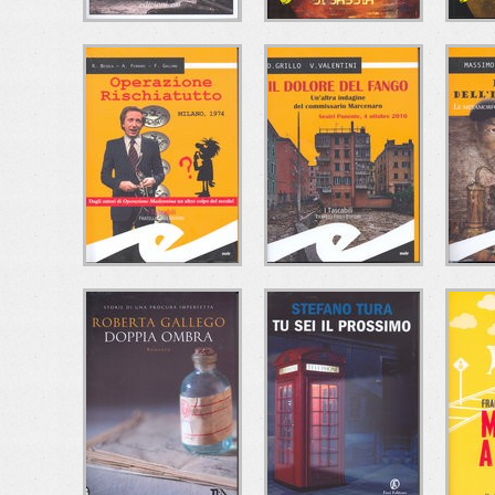
L'ESTRO DEL
FRAGILE COME UN
R.I
MALE
PONTE DI SABBIA
Alberto Paleari
Roberta Di Odoardo
M
e/o Edizioni
Ciesse Edizioni
C
OPERAZIONE
IL DOLORE DEL
RISCHIATUTTO
FANGO
DELL
Riccardo Besola-Andrea
Daniele Grillo-Valeria
Ma
Ferrari-Francesco
Valentini
Frat
Gallone
Fratelli Frilli Editori
Fratelli Frilli Editori