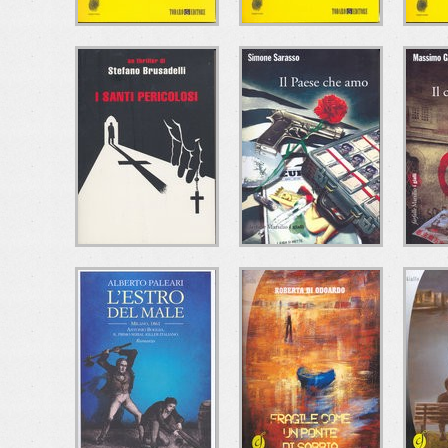
CHE MALE C'È?
A CHE ORA
IL 
CENANO I
Ugo Mazzotta
CANNIBALI?
Todaro Editore
C
T
Andrea Brando
Todaro Editore
I SANTI
IL PAESE CHE AMO
I
PERICOLOSI
Simone Sarasso
Marsilio
Stefano Brusadelli
Ma
Mondadori