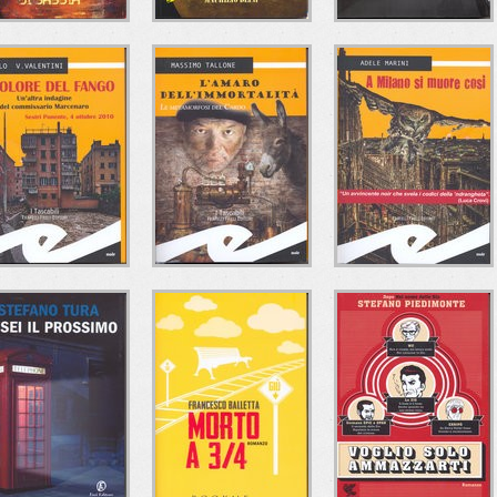
AGILE COME UN
R.I.P. (RIPOSA IN
IL RICORDO DI
ONTE DI SABBIA
PACE)
DANIEL
Roberta Di Odoardo
Maurizio Blini
Marco Candida
Ciesse Edizioni
Ciesse Edizioni
Anordest Edizioni
IL DOLORE DEL
L'AMARO
A MILANO SI
FANGO
DELL'IMMORTALITÀ
MUORE COSÌ
aniele Grillo-Valeria
Massimo Tallone
Adele Marini
Valentini
Fratelli Frilli Editori
Fratelli Frilli Editori
Fratelli Frilli Editori