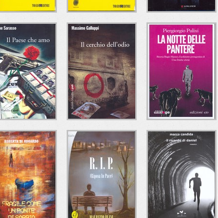
A CHE ORA
IL MORTO CON LA
IL SEMINATORE
CENANO I
ZEBIBA
Riccardo Perissich
CANNIBALI?
Longanesi
Carlo Barbieri
Todaro Editore
Andrea Brando
Todaro Editore
 PAESE CHE AMO
IL CERCHIO
LA NOTTE DELLE
DELL'ODIO
PANTERE
Simone Sarasso
Marsilio
Massimo Galluppi
Piergiorgio Pulixi
Marsilio
e/o Edizioni