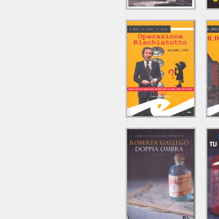
L'ESTRO DEL
FR
MALE
P
Alberto Paleari
e/o Edizioni
OPERAZIONE
RISCHIATUTTO
Riccardo Besola-Andrea
D
Ferrari-Francesco
Gallone
Fratelli Frilli Editori