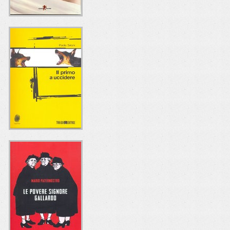
LA FARFALLA DI
LANA TURNER
Simone Cerri
Leone Editore
IL PRIMO A
UCCIDERE
Paola Sironi
Todaro Editore