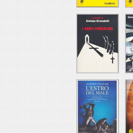
CHE MALE C'È?
Ugo Mazzotta
Todaro Editore
I SANTI
IL
PERICOLOSI
Stefano Brusadelli
Mondadori