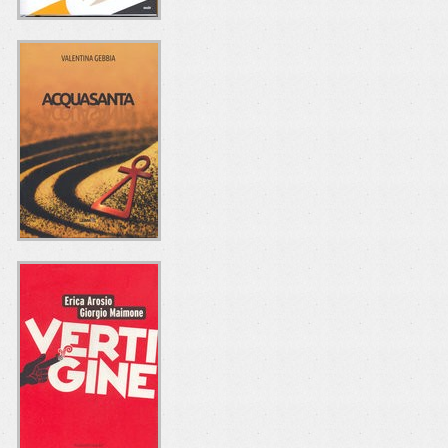
L'ULTIMA
ESECUZIONE
Roberto Gandus
Fratelli Frilli Editori
ACQUASANTA
Valentina Gebbia
Leima Editore