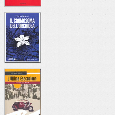
LE POVERE
SIGNORE
GALLARDO
Mario Paternostro
Mondadori
IL CROMOSOMA
DELL'ORCHIDEA
Carlo Mazza
e/o Edizioni