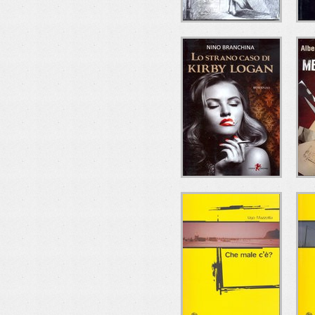
LE NEBBIE DEL
C
PASSATO
Andrea Marchetti
Tullio Pironti Editore
T
LO STRANO CASO
M
DI KIRBY LOGAN
A
Nino Branchina
Leone Editore