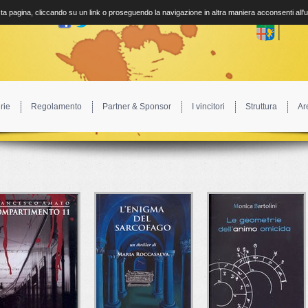
a pagina, cliccando su un link o proseguendo la navigazione in altra maniera acconsenti all'
rie
Regolamento
Partner & Sponsor
I vincitori
Struttura
Ar