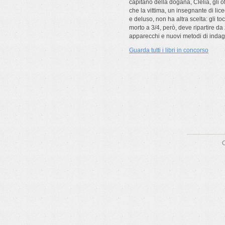
capitano della dogana, Clelia, gli off
che la vittima, un insegnante di li
e deluso, non ha altra scelta: gli t
morto a 3/4, però, deve ripartire da
apparecchi e nuovi metodi di indagi
Guarda tutti i libri in concorso
C