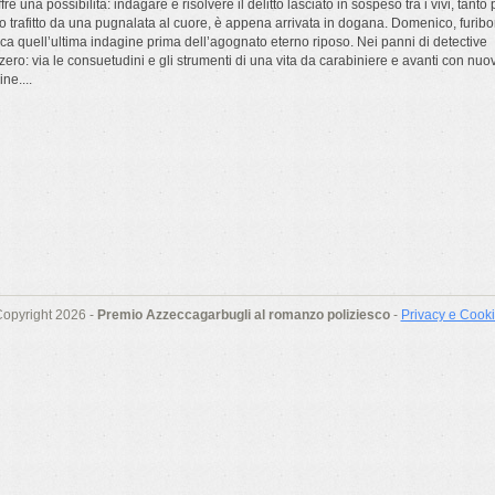
re una possibilità: indagare e risolvere il delitto lasciato in sospeso tra i vivi, tanto 
ceo trafitto da una pugnalata al cuore, è appena arrivata in dogana. Domenico, furib
occa quell’ultima indagine prima dell’agognato eterno riposo. Nei panni di detective
 zero: via le consuetudini e gli strumenti di una vita da carabiniere e avanti con nuov
ne....
opyright 2026 -
Premio Azzeccagarbugli al romanzo poliziesco
-
Privacy e Cook