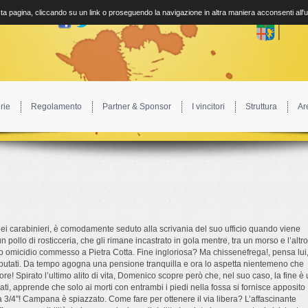
a pagina, cliccando su un link o proseguendo la navigazione in altra maniera acconsenti all'
rie
Regolamento
Partner & Sponsor
I vincitori
Struttura
Ar
 carabinieri, è comodamente seduto alla scrivania del suo ufficio quando viene
 un pollo di rosticceria, che gli rimane incastrato in gola mentre, tra un morso e l’altro
rato omicidio commesso a Pietra Cotta. Fine ingloriosa? Ma chissenefrega!, pensa lui
, imputati. Da tempo agogna una pensione tranquilla e ora lo aspetta nientemeno che
ore! Spirato l’ultimo alito di vita, Domenico scopre però che, nel suo caso, la fine è
sati, apprende che solo ai morti con entrambi i piedi nella fossa si fornisce apposito
a 3/4"! Campana è spiazzato. Come fare per ottenere il via libera? L’affascinante