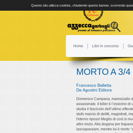
Questo sito utilizza cookies, chiudendo questo banner, scorrendo quest
Home
Libri in concorso
Giu
MORTO A 3/4
Francesco Balletta
De Agostini Editore
Domenico Campana, maresciallo dei
assassinato. Il killer è l’ossicino di
studia il fascicolo dell’ultimo effe
stufo marcio di delitti, magistrati
l'eterno riposo! Meglio di così si mu
altro inizio. Alla dogana per trapas
lasciapassare, mentre lui è morto “