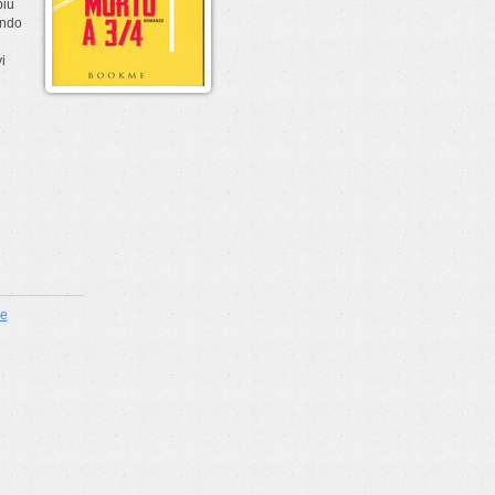
più
ondo
i
ie