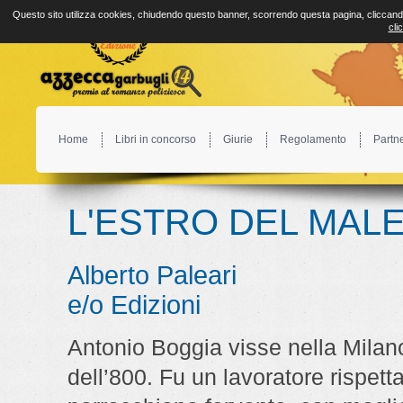
Questo sito utilizza cookies, chiudendo questo banner, scorrendo questa pagina, cliccando
cli
Home
Libri in concorso
Giurie
Regolamento
Partn
L'ESTRO DEL MAL
Alberto Paleari
e/o Edizioni
Antonio Boggia visse nella Milan
dell’800. Fu un lavoratore rispetta