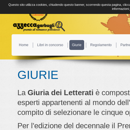
Questo sito utilizza cookies, chiudendo questo banner, scorrendo questa pagina, clicca
informazioni
Home
Libri in concorso
Giurie
Regolamento
Partn
GIURIE
La
Giuria dei Letterati
è compost
esperti appartenenti al mondo dell'e
compito di selezionare le cinque op
Per l'edizione del decennale il Pr