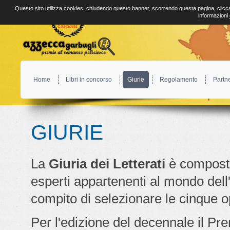
Questo sito utilizza cookies, chiudendo questo banner, scorrendo questa pagina, clicca
informazioni
Home
Libri in concorso
Giurie
Regolamento
Partn
GIURIE
La
Giuria dei Letterati
è compost
esperti appartenenti al mondo dell'e
compito di selezionare le cinque op
Per l'edizione del decennale il Pr