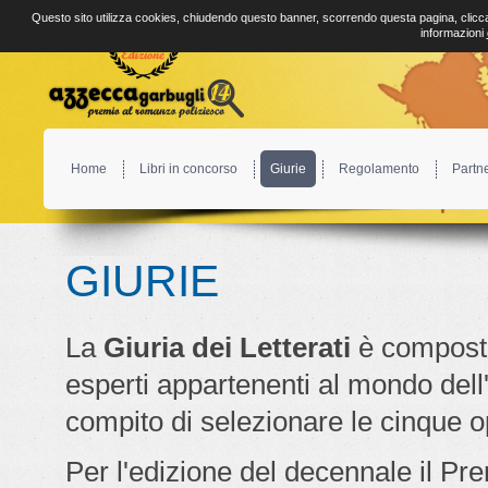
Questo sito utilizza cookies, chiudendo questo banner, scorrendo questa pagina, clicca
informazioni
Home
Libri in concorso
Giurie
Regolamento
Partn
GIURIE
La
Giuria dei Letterati
è compost
esperti appartenenti al mondo dell'e
compito di selezionare le cinque op
Per l'edizione del decennale il Pr