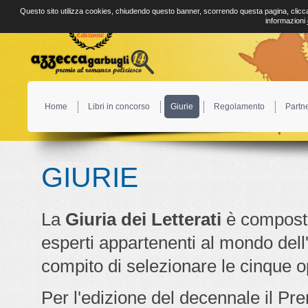
Questo sito utilizza cookies, chiudendo questo banner, scorrendo questa pagina, clicca
informazioni
Home
Libri in concorso
Giurie
Regolamento
Partn
GIURIE
La
Giuria dei Letterati
è compost
esperti appartenenti al mondo dell'e
compito di selezionare le cinque op
Per l'edizione del decennale il Pr