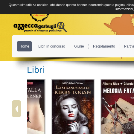
Questo sito utilizza cookies, chiudendo questo banner, scorrendo questa pagina, clicca
informazioni
Home
Libri in concorso
Giurie
Regolamento
Partn
Libri