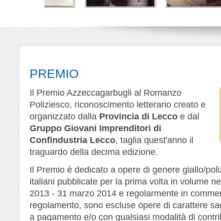
la di Lana
Lo strano caso di
Melodia fatale
V
rner
Kirby Logan
Alberto Ripa - Giorgio
Ripa
D
e Cerri
Nino Branchina
Leone Editore
Editore
Leone Editore
PREMIO
Il Premio Azzeccagarbugli al Romanzo
Poliziesco, riconoscimento letterario creato e
organizzato dalla
Provincia di Lecco
e dal
Gruppo Giovani Imprenditori di
Confindustria Lecco
, taglia quest'anno il
traguardo della decima edizione.
Il Premio è dedicato a opere di genere giallo/poliz
italiani pubblicate per la prima volta in volume ne
2013 - 31 marzo 2014 e regolarmente in commerc
regolamento, sono escluse opere di carattere saggi
a pagamento e/o con qualsiasi modalità di contri