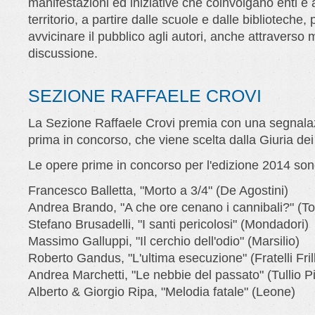
manifestazioni ed iniziative che coinvolgano enti e 
territorio, a partire dalle scuole e dalle biblioteche, 
avvicinare il pubblico agli autori, anche attraverso
discussione.
SEZIONE RAFFAELE CROVI
La Sezione Raffaele Crovi premia con una segnalaz
prima in concorso, che viene scelta dalla Giuria dei 
Le opere prime in concorso per l'edizione 2014 son
Francesco Balletta, "Morto a 3/4" (De Agostini)
Andrea Brando, "A che ore cenano i cannibali?" (T
Stefano Brusadelli, "I santi pericolosi" (Mondadori)
Massimo Galluppi, "Il cerchio dell'odio" (Marsilio)
Roberto Gandus, "L'ultima esecuzione" (Fratelli Frill
Andrea Marchetti, "Le nebbie del passato" (Tullio Pi
Alberto & Giorgio Ripa, "Melodia fatale" (Leone)