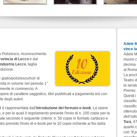
Melodia fatale
Verità imperfette
La sentinella de
Papa
Alberto Ripa - Giorgio
Autori vari
Ripa
Del Vecchio Editore
Patrizia Debicke van d
Leone Editore
Noot
Todaro Editore
Adele M
vince l
 Poliziesco, riconoscimento
Adele M
rovincia di Lecco
e dal
muore c
industria Lecco
, taglia
decima 
edizione.
al Roma
La procl
giallo/poliziesco/noir di
Teatro d
 volta in volume nel periodo 1°
la serat
rmente in commercio. A
Premio.
pere di carattere saggistico, libri pubblicati a pagamento e/o con
Questi i 
te degli autori.
classifi
classifi
4 è rappresentata dall'
introduzione del formato e-book
. Le opere
ottenuto
, e per le quali il regolamento prevede l'invio di n. 100 copie per la
dell’odi
te secondo il seguente criterio: n. 50 copie in formato cartaceo e
Tura
, 4
o previsto l'invio di e-book per le 10 copie richieste ai fini della
quarto c
con
“Il