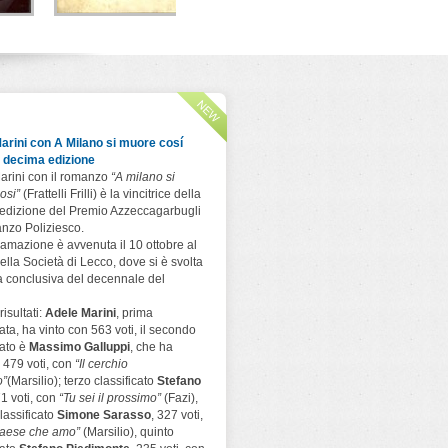
l
Il primo a uccidere
Che male c'è?
A che ora 
cannib
Paola Sironi
Ugo Mazzotta
Todaro Editore
Todaro Editore
er
Andrea B
Todaro E
arini con A Milano si muore cosí
a decima edizione
arini con il romanzo
“A milano si
osi”
(Frattelli Frilli) è la vincitrice della
edizione del Premio Azzeccagarbugli
nzo Poliziesco.
amazione è avvenuta il 10 ottobre al
ella Società di Lecco, dove si è svolta
a conclusiva del decennale del
risultati:
Adele Marini
, prima
cata, ha vinto con 563 voti, il secondo
cato è
Massimo Galluppi
, che ha
 479 voti, con
“Il cerchio
o”
(Marsilio); terzo classificato
Stefano
71 voti, con
“Tu sei il prossimo”
(Fazi),
lassificato
Simone Sarasso
, 327 voti,
 paese che amo”
(Marsilio), quinto