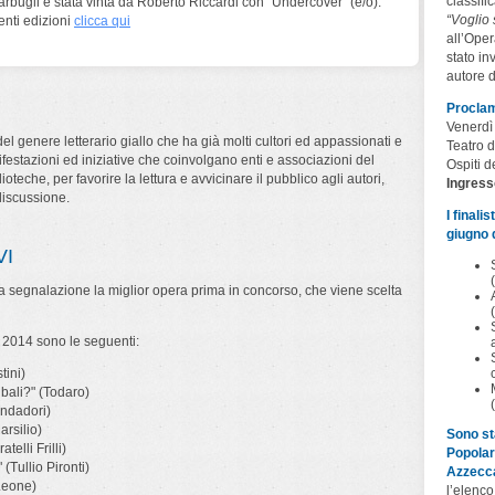
classifi
bugli è stata vinta da Roberto Riccardi con "Undercover" (e/o).
“Voglio
denti edizioni
clicca qui
all’Oper
stato in
autore d
Proclam
Venerdì
el genere letterario giallo che ha già molti cultori ed appassionati e
Teatro d
ifestazioni ed iniziative che coinvolgano enti e associazioni del
Ospiti de
lioteche, per favorire la lettura e avvicinare il pubblico agli autori,
Ingress
discussione.
I finali
giugno d
VI
 segnalazione la miglior opera prima in concorso, che viene scelta
 2014 sono le seguenti:
tini)
bali?" (Todaro)
ondadori)
arsilio)
Sono sta
elli Frilli)
Popolar
(Tullio Pironti)
Azzecca
(Leone)
l’elenco