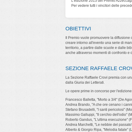
L'edizione 2013 del Premio Azzeccagar
Per vedere tutti i vincitori delle prece
OBIETTIVI
Il Premio vuole promuovere la diffusione d
creare intorno all'evento una serie di man
territorio, a partire dalle scuole e dalle bib
anche attraverso momenti di confronto e 
SEZIONE RAFFAELE CRO
La Sezione Raffaele Crovi premia con una
dalla Giuria dei Letterati.
Le opere prime in concorso per l'edizione
Francesco Balletta, "Morto a 3/4" (De Agos
Andrea Brando, "A che ore cenano i canni
Stefano Brusadelli, "I santi pericolosi" (M
Massimo Galluppi, "Il cerchio dell'odio" (M
Roberto Gandus, "L'ultima esecuzione" (Frat
Andrea Marchetti, "Le nebbie del passato" 
Alberto & Giorgio Ripa, "Melodia fatale" 