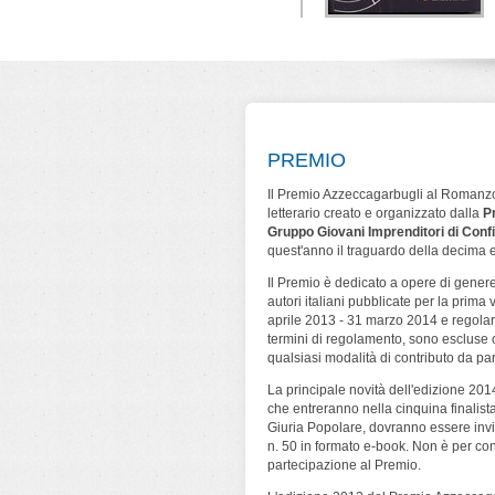
geometrie
La farfalla di Lana
Lo strano caso di
animo omicida
Turner
Kirby Logan
ica Bartolini
Simone Cerri
Nino Branchina
ura & Scritture
Leone Editore
Leone Editore
PREMIO
Il Premio Azzeccagarbugli al Romanzo
letterario creato e organizzato dalla
P
Gruppo Giovani Imprenditori di Conf
quest'anno il traguardo della decima 
Il Premio è dedicato a opere di genere 
autori italiani pubblicate per la prima
aprile 2013 - 31 marzo 2014 e regola
termini di regolamento, sono escluse o
qualsiasi modalità di contributo da par
La principale novità dell'edizione 201
che entreranno nella cinquina finalista
Giuria Popolare, dovranno essere invia
n. 50 in formato e-book. Non è per contr
partecipazione al Premio.