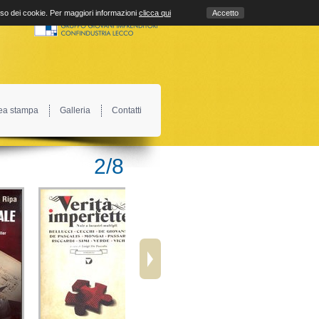
uso dei cookie. Per maggiori informazioni
clicca qui
Accetto
ea stampa
Galleria
Contatti
2
/
8