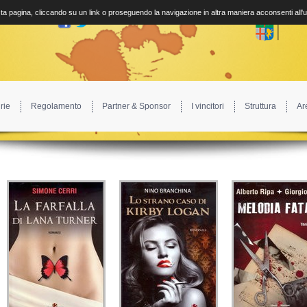
a pagina, cliccando su un link o proseguendo la navigazione in altra maniera acconsenti all'
rie
Regolamento
Partner & Sponsor
I vincitori
Struttura
Ar