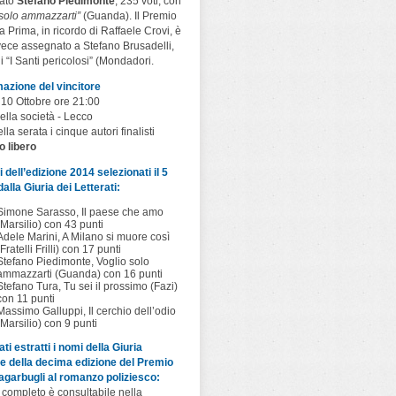
cato
Stefano Piedimonte
, 235 voti, con
 solo ammazzarti”
(Guanda). Il Premio
a Prima, in ricordo di Raffaele Crovi, è
vece assegnato a Stefano Brusadelli,
i “I Santi pericolosi” (Mondadori.
azione del vincitore
 10 Ottobre ore 21:00
ella società - Lecco
lla serata i cinque autori finalisti
o libero
sti dell’edizione 2014 selezionati il 5
alla Giuria dei Letterati:
Simone Sarasso, Il paese che amo
(Marsilio) con 43 punti
Adele Marini, A Milano si muore così
(Fratelli Frilli) con 17 punti
Stefano Piedimonte, Voglio solo
ammazzarti (Guanda) con 16 punti
Stefano Tura, Tu sei il prossimo (Fazi)
con 11 punti
Massimo Galluppi, Il cerchio dell’odio
(Marsilio) con 9 punti
ti estratti i nomi della Giuria
e della decima edizione del Premio
garbugli al romanzo poliziesco:
 completo è consultabile nella