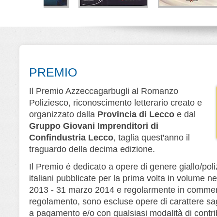
alla di Lana
Lo strano caso di
Melodia fatale
urner
Kirby Logan
Alberto Ripa - Giorgio
Ripa
one Cerri
Nino Branchina
Leone Editore
e Editore
Leone Editore
PREMIO
Il Premio Azzeccagarbugli al Romanzo
Poliziesco, riconoscimento letterario creato e
organizzato dalla
Provincia di Lecco
e dal
Gruppo Giovani Imprenditori di
Confindustria Lecco
, taglia quest'anno il
traguardo della decima edizione.
Il Premio è dedicato a opere di genere giallo/poliz
italiani pubblicate per la prima volta in volume ne
2013 - 31 marzo 2014 e regolarmente in commerc
regolamento, sono escluse opere di carattere saggi
a pagamento e/o con qualsiasi modalità di contri