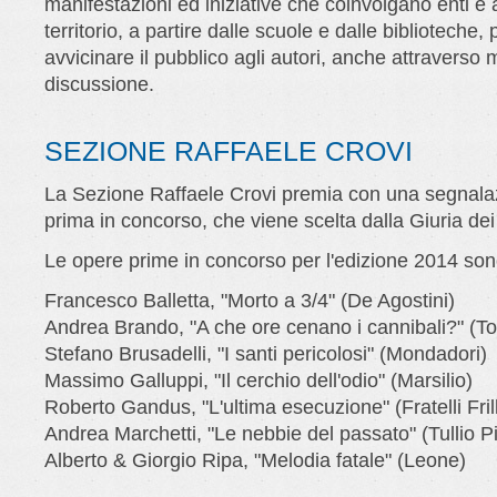
manifestazioni ed iniziative che coinvolgano enti e 
territorio, a partire dalle scuole e dalle biblioteche, 
avvicinare il pubblico agli autori, anche attraverso
discussione.
SEZIONE RAFFAELE CROVI
La Sezione Raffaele Crovi premia con una segnalaz
prima in concorso, che viene scelta dalla Giuria dei 
Le opere prime in concorso per l'edizione 2014 son
Francesco Balletta, "Morto a 3/4" (De Agostini)
Andrea Brando, "A che ore cenano i cannibali?" (T
Stefano Brusadelli, "I santi pericolosi" (Mondadori)
Massimo Galluppi, "Il cerchio dell'odio" (Marsilio)
Roberto Gandus, "L'ultima esecuzione" (Fratelli Frill
Andrea Marchetti, "Le nebbie del passato" (Tullio Pi
Alberto & Giorgio Ripa, "Melodia fatale" (Leone)