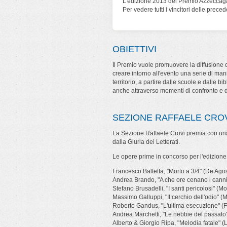
L'edizione 2013 del Premio Azzeccagar
Per vedere tutti i vincitori delle prece
OBIETTIVI
Il Premio vuole promuovere la diffusione d
creare intorno all'evento una serie di man
territorio, a partire dalle scuole e dalle bib
anche attraverso momenti di confronto e 
SEZIONE RAFFAELE CRO
La Sezione Raffaele Crovi premia con una
dalla Giuria dei Letterati.
Le opere prime in concorso per l'edizione
Francesco Balletta, "Morto a 3/4" (De Agos
Andrea Brando, "A che ore cenano i canni
Stefano Brusadelli, "I santi pericolosi" (M
Massimo Galluppi, "Il cerchio dell'odio" (M
Roberto Gandus, "L'ultima esecuzione" (Frat
Andrea Marchetti, "Le nebbie del passato" 
Alberto & Giorgio Ripa, "Melodia fatale" 