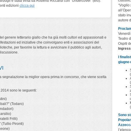
classifi
bugli è stata vinta da Roberto Riccardi con "Undercover" (e/o).
“Voglio
denti edizioni
clicca qui
all’Oper
stato in
autore d
Proclam
Venerdì
el genere letterario giallo che ha già molti cultori ed appassionati e
Teatro d
ifestazioni ed iniziative che coinvolgano enti e associazioni del
Ospiti de
lioteche, per favorire la lettura e avvicinare il pubblico agli autori,
Ingress
discussione.
I finali
giugno d
VI
 segnalazione la miglior opera prima in concorso, che viene scelta
 2014 sono le seguenti:
tini)
bali?" (Todaro)
ondadori)
arsilio)
Sono sta
elli Frilli)
Popolar
(Tullio Pironti)
Azzecca
(Leone)
l’elenco