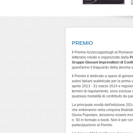
geometrie
La farfalla di Lana
Lo strano caso di
nimo omicida
Turner
Kirby Logan
ca Bartolini
Simone Cerri
Nino Branchina
ura & Scritture
Leone Editore
Leone Editore
PREMIO
Il Premio Azzeccagarbugli al Romanzo
letterario creato e organizzato dalla
P
Gruppo Giovani Imprenditori di Conf
quest'anno il traguardo della decima 
Il Premio è dedicato a opere di genere 
autori italiani pubblicate per la prima
aprile 2013 - 31 marzo 2014 e regola
termini di regolamento, sono escluse o
qualsiasi modalità di contributo da par
La principale novità dell'edizione 201
che entreranno nella cinquina finalista
Giuria Popolare, dovranno essere invia
n. 50 in formato e-book. Non è per contr
partecipazione al Premio.