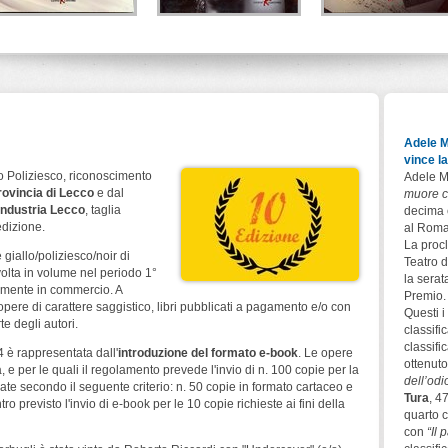
Melodia fatale
Verità imperfette
La sentinella del
Papa
Alberto Ripa - Giorgio
Autori vari
Ripa
Del Vecchio Editore
Patrizia Debicke van d
Leone Editore
Noot
Todaro Editore
Adele M
vince l
 Poliziesco, riconoscimento
Adele M
rovincia di Lecco
e dal
muore c
industria Lecco
, taglia
decima 
edizione.
al Roma
La procl
giallo/poliziesco/noir di
Teatro d
 volta in volume nel periodo 1°
la serat
rmente in commercio. A
Premio.
pere di carattere saggistico, libri pubblicati a pagamento e/o con
Questi i 
te degli autori.
classifi
classifi
4 è rappresentata dall'
introduzione del formato e-book
. Le opere
ottenuto
, e per le quali il regolamento prevede l'invio di n. 100 copie per la
dell’odi
te secondo il seguente criterio: n. 50 copie in formato cartaceo e
Tura
, 4
o previsto l'invio di e-book per le 10 copie richieste ai fini della
quarto c
con
“Il