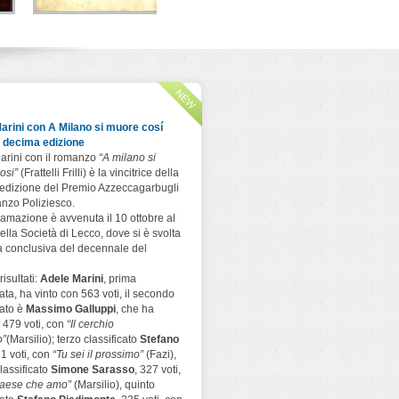
Il primo a uccidere
Che male c'è?
A che ora 
cannib
Paola Sironi
Ugo Mazzotta
Todaro Editore
Todaro Editore
er
Andrea B
Todaro Ed
arini con A Milano si muore cosí
a decima edizione
arini con il romanzo
“A milano si
osi”
(Frattelli Frilli) è la vincitrice della
edizione del Premio Azzeccagarbugli
nzo Poliziesco.
amazione è avvenuta il 10 ottobre al
ella Società di Lecco, dove si è svolta
a conclusiva del decennale del
risultati:
Adele Marini
, prima
cata, ha vinto con 563 voti, il secondo
cato è
Massimo Galluppi
, che ha
 479 voti, con
“Il cerchio
o”
(Marsilio); terzo classificato
Stefano
71 voti, con
“Tu sei il prossimo”
(Fazi),
lassificato
Simone Sarasso
, 327 voti,
 paese che amo”
(Marsilio), quinto