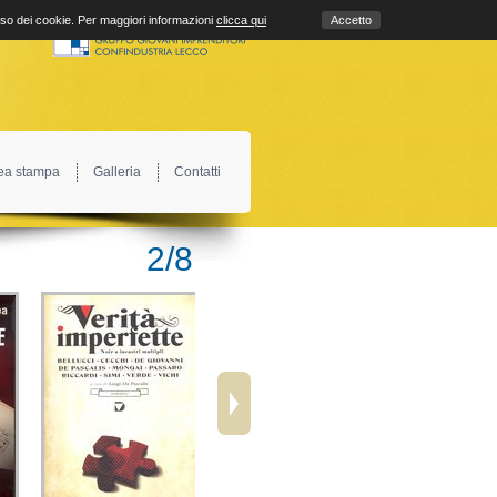
uso dei cookie. Per maggiori informazioni
clicca qui
Accetto
ea stampa
Galleria
Contatti
2
/
8