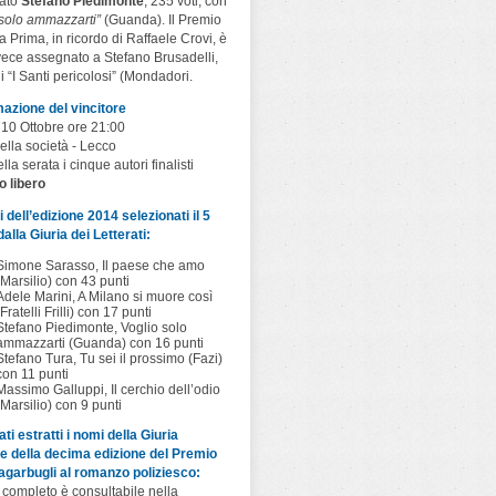
cato
Stefano Piedimonte
, 235 voti, con
 solo ammazzarti”
(Guanda). Il Premio
a Prima, in ricordo di Raffaele Crovi, è
vece assegnato a Stefano Brusadelli,
i “I Santi pericolosi” (Mondadori.
azione del vincitore
 10 Ottobre ore 21:00
ella società - Lecco
lla serata i cinque autori finalisti
o libero
sti dell’edizione 2014 selezionati il 5
alla Giuria dei Letterati:
Simone Sarasso, Il paese che amo
(Marsilio) con 43 punti
Adele Marini, A Milano si muore così
(Fratelli Frilli) con 17 punti
Stefano Piedimonte, Voglio solo
ammazzarti (Guanda) con 16 punti
Stefano Tura, Tu sei il prossimo (Fazi)
con 11 punti
Massimo Galluppi, Il cerchio dell’odio
(Marsilio) con 9 punti
ti estratti i nomi della Giuria
e della decima edizione del Premio
garbugli al romanzo poliziesco:
 completo è consultabile nella