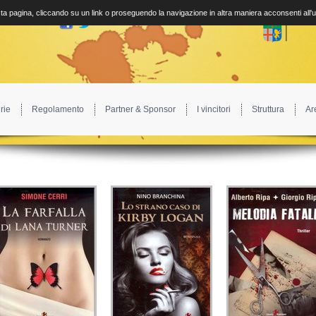
a pagina, cliccando su un link o proseguendo la navigazione in altra maniera acconsenti all'
rie
Regolamento
Partner & Sponsor
I vincitori
Struttura
Ar