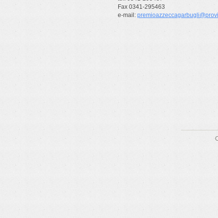
Fax 0341-295463
e-mail:
premioazzeccagarbugli@provin
C