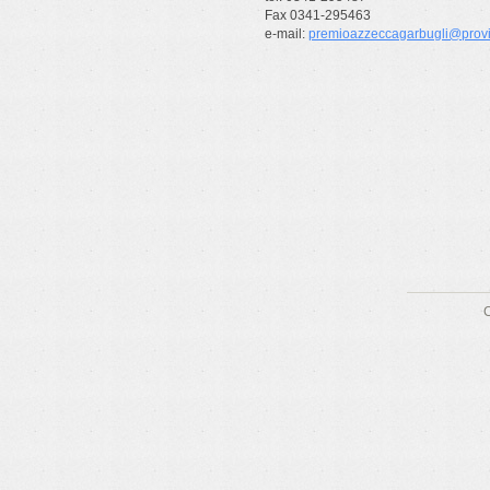
Fax 0341-295463
e-mail:
premioazzeccagarbugli@provin
C