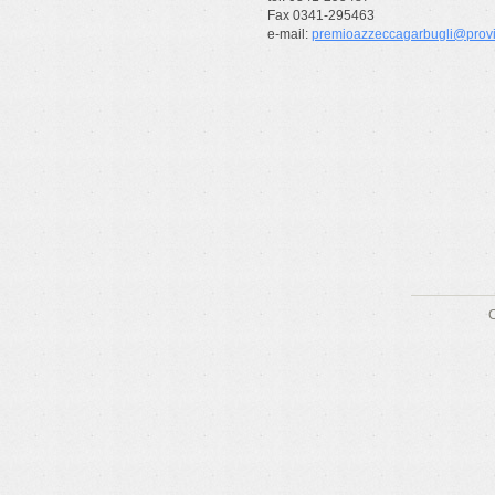
Fax 0341-295463
e-mail:
premioazzeccagarbugli@provin
C