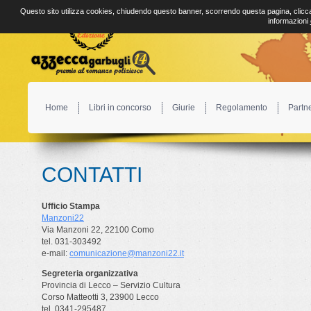
Questo sito utilizza cookies, chiudendo questo banner, scorrendo questa pagina, clicca
informazioni
Home
Libri in concorso
Giurie
Regolamento
Partn
CONTATTI
Ufficio Stampa
Manzoni22
Via Manzoni 22, 22100 Como
tel. 031-303492
e-mail:
comunicazione@manzoni22.it
Segreteria organizzativa
Provincia di Lecco – Servizio Cultura
Corso Matteotti 3, 23900 Lecco
tel. 0341-295487