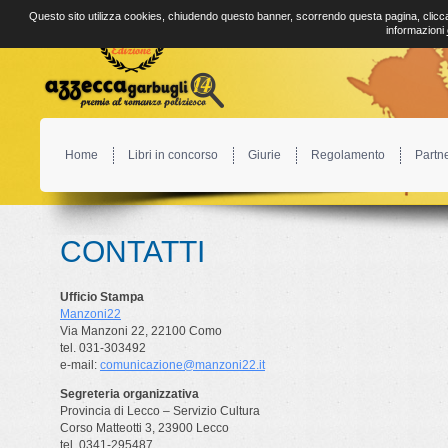
Questo sito utilizza cookies, chiudendo questo banner, scorrendo questa pagina, clicca
informazioni
Home
Libri in concorso
Giurie
Regolamento
Partn
CONTATTI
Ufficio Stampa
Manzoni22
Via Manzoni 22, 22100 Como
tel. 031-303492
e-mail:
comunicazione@manzoni22.it
Segreteria organizzativa
Provincia di Lecco – Servizio Cultura
Corso Matteotti 3, 23900 Lecco
tel. 0341-295487