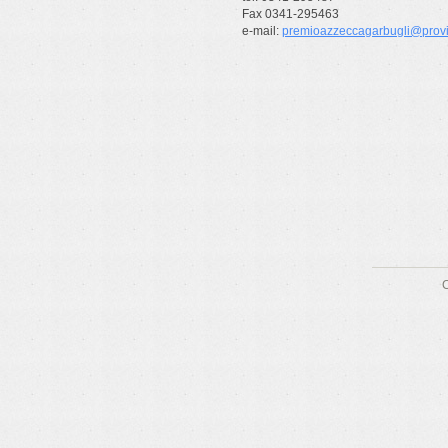
Fax 0341-295463
e-mail:
premioazzeccagarbugli@provin
C