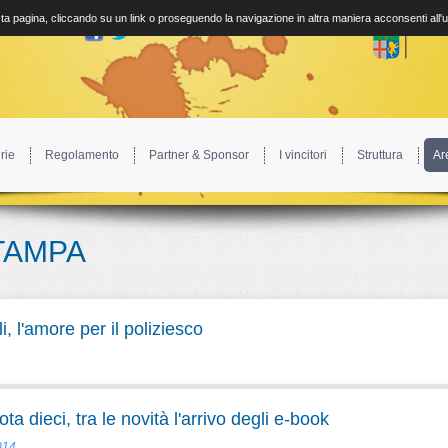
a pagina, cliccando su un link o proseguendo la navigazione in altra maniera acconsenti all'
rie
Regolamento
Partner & Sponsor
I vincitori
Struttura
Ar
TAMPA
 l'amore per il poliziesco
a dieci, tra le novità l'arrivo degli e-book
014