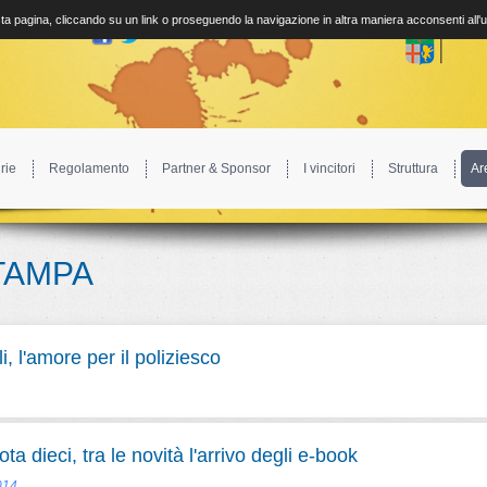
a pagina, cliccando su un link o proseguendo la navigazione in altra maniera acconsenti all'
rie
Regolamento
Partner & Sponsor
I vincitori
Struttura
Ar
TAMPA
 l'amore per il poliziesco
a dieci, tra le novità l'arrivo degli e-book
014