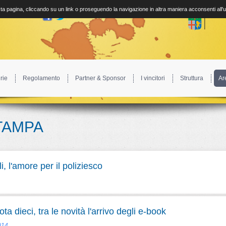
a pagina, cliccando su un link o proseguendo la navigazione in altra maniera acconsenti all'
rie
Regolamento
Partner & Sponsor
I vincitori
Struttura
Ar
TAMPA
 l'amore per il poliziesco
a dieci, tra le novità l'arrivo degli e-book
014