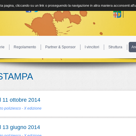
a pagina, cliccando su un link o proseguendo la navigazione in altra maniera acconsenti all'
rie
Regolamento
Partner & Sponsor
I vincitori
Struttura
Ar
STAMPA
 11 ottobre 2014
o poliziesco - X edizione
 13 giugno 2014
o poliziesco - X edizione