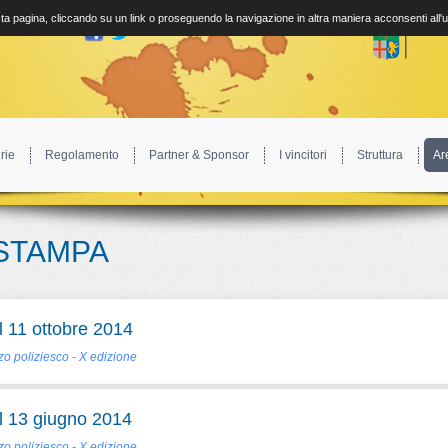
a pagina, cliccando su un link o proseguendo la navigazione in altra maniera acconsenti all'
rie
Regolamento
Partner & Sponsor
I vincitori
Struttura
Ar
STAMPA
 11 ottobre 2014
o poliziesco - X edizione
 13 giugno 2014
o poliziesco - X edizione