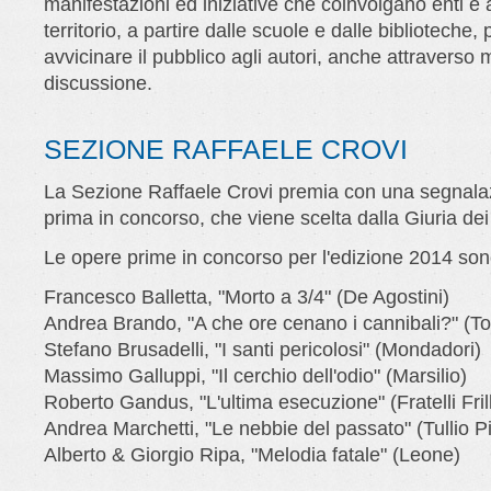
manifestazioni ed iniziative che coinvolgano enti e 
territorio, a partire dalle scuole e dalle biblioteche, 
avvicinare il pubblico agli autori, anche attraverso
discussione.
SEZIONE RAFFAELE CROVI
La Sezione Raffaele Crovi premia con una segnalaz
prima in concorso, che viene scelta dalla Giuria dei 
Le opere prime in concorso per l'edizione 2014 son
Francesco Balletta, "Morto a 3/4" (De Agostini)
Andrea Brando, "A che ore cenano i cannibali?" (T
Stefano Brusadelli, "I santi pericolosi" (Mondadori)
Massimo Galluppi, "Il cerchio dell'odio" (Marsilio)
Roberto Gandus, "L'ultima esecuzione" (Fratelli Frill
Andrea Marchetti, "Le nebbie del passato" (Tullio Pi
Alberto & Giorgio Ripa, "Melodia fatale" (Leone)