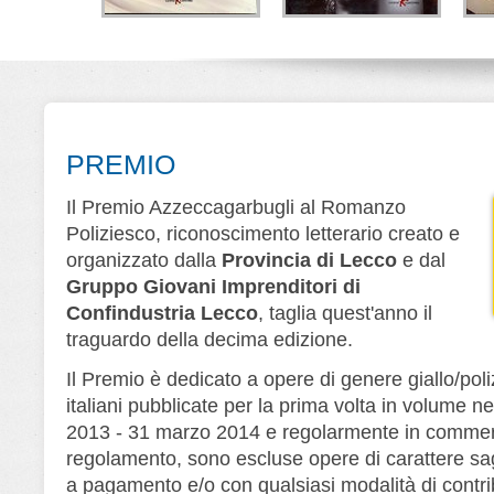
la di Lana
Lo strano caso di
Melodia fatale
V
rner
Kirby Logan
Alberto Ripa - Giorgio
Ripa
D
e Cerri
Nino Branchina
Leone Editore
Editore
Leone Editore
PREMIO
Il Premio Azzeccagarbugli al Romanzo
Poliziesco, riconoscimento letterario creato e
organizzato dalla
Provincia di Lecco
e dal
Gruppo Giovani Imprenditori di
Confindustria Lecco
, taglia quest'anno il
traguardo della decima edizione.
Il Premio è dedicato a opere di genere giallo/poliz
italiani pubblicate per la prima volta in volume ne
2013 - 31 marzo 2014 e regolarmente in commerc
regolamento, sono escluse opere di carattere saggi
a pagamento e/o con qualsiasi modalità di contri