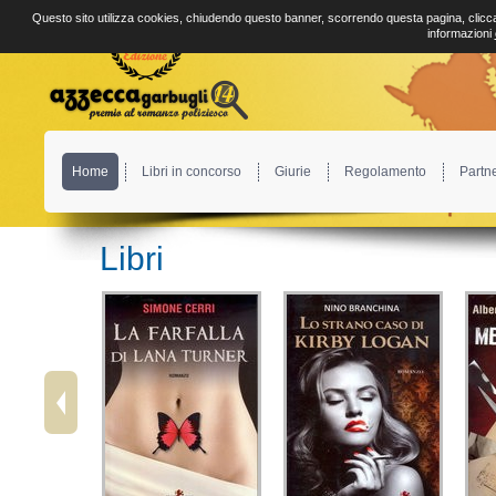
Questo sito utilizza cookies, chiudendo questo banner, scorrendo questa pagina, clicca
informazioni
Home
Libri in concorso
Giurie
Regolamento
Partn
Libri